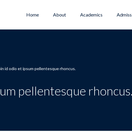
Home
About
Academics
Admiss
in id odio et ipsum pellentesque rhoncus.
psum pellentesque rhoncus