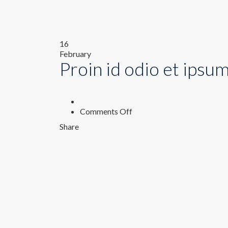
16
February
Proin id odio et ipsu
on
Comments Off
Proin
Share
id
odio
et
ipsum
pellentesque
rhoncus.